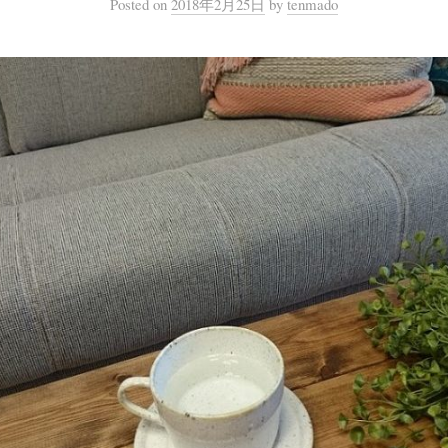
Posted
on
2018年2月25日
by
tenmado