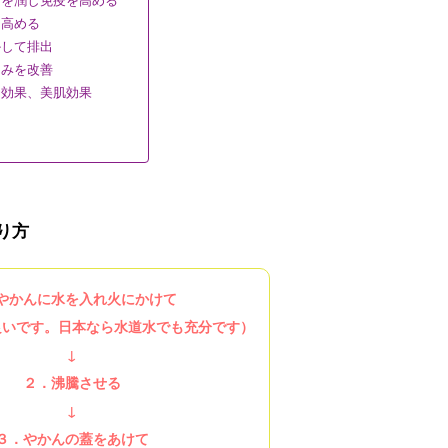
を潤し免疫を高める
高める
して排出
みを改善
効果、美肌効果
り方
やかんに水を入れ火にかけて
良いです。日本なら水道水でも充分です）
↓
２．沸騰させる
↓
３．やかんの蓋をあけて