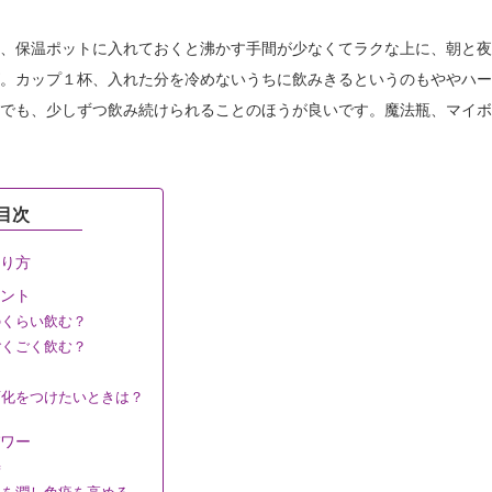
、保温ポットに入れておくと沸かす手間が少なくてラクな上に、朝と夜
。カップ１杯、入れた分を冷めないうちに飲みきるというのもややハー
でも、少しずつ飲み続けられることのほうが良いです。魔法瓶、マイボ
目次
作り方
イント
くらい飲む？
くごく飲む？
？
化をつけたいときは？
パワー
善