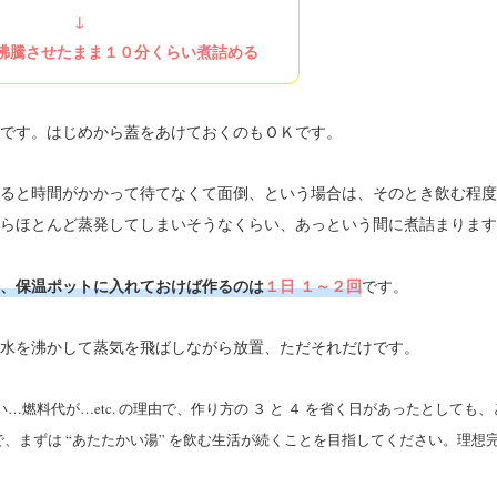
↓
沸騰させたまま１０分くらい煮詰める
です。はじめから蓋をあけておくのもＯＫです。
ると時間がかかって待てなくて面倒、という場合は、そのとき飲む程度
ら
ほとんど蒸発してしまいそうなくらい、あっという間に煮詰まります
、保温ポットに入れておけば作るのは
１日 １～２回
です。
水を沸かして蒸気を飛ばしながら放置、ただそれだけです。
い…燃料代が…etc. の理由で、作り方の ３ と ４ を省く日があったとしても
、まずは “あたたかい湯” を飲む生活が続くことを目指してください。理想