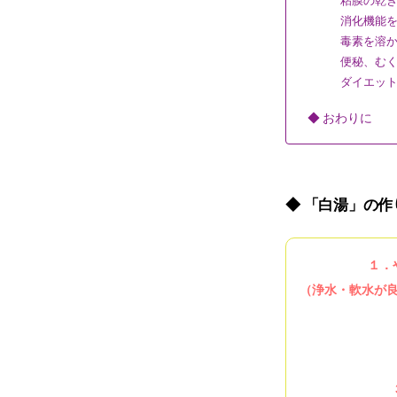
粘膜の乾き
消化機能を
毒素を溶か
便秘、むく
ダイエット
◆ おわりに
◆ 「白湯」の作
１．
（浄水・軟水が