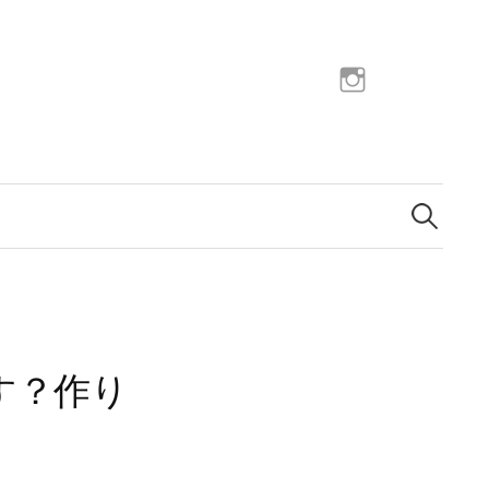
h
t
t
p
s
検
索
:
:
/
/
w
w
w
す？作り
.
i
n
s
t