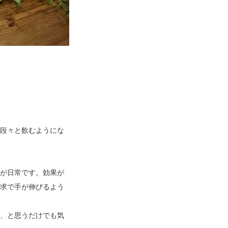
e
n
m
a
d
o
/
段々と飲むようにな
が日常です。効果が
求で手が伸びるよう
、と思うだけでも気