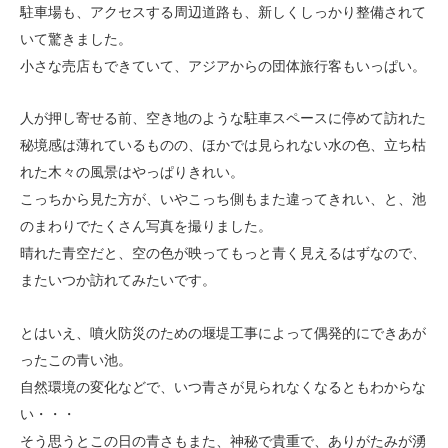
n
駐車場も、アクセスする周辺道路も、新しくしっかり整備されて
m
いて驚きました。
a
小さな売店もできていて、アジアからの団体旅行客もいっぱい。
d
o
人が押し寄せる前、空き地のような駐車スペースに停めて訪れた
/
秘境感は薄れているものの
、ほかでは見られない水の色、立ち枯
れた木々の風景はやっぱりきれい。
こっちから見た方が、いやこっち側もまた違ってきれい、と、池
のまわりでたくさん写真を撮りました。
晴れた青空だと、空の色が映ってもっと青く見えるはずなので、
またいつか訪れてみたいです。
とはいえ、噴火防災のための堰堤工事によって偶発的にできあが
ったこの青い池。
自然環境の変化などで、いつ青さが見られなくなるともわからな
い・・・
そう思うとこの日の青さもまた、神秘で貴重で、ありがたみが湧