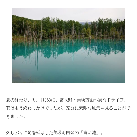
t
a
g
r
a
m
.
c
o
m
/
s
a
l
夏の終わり、9月はじめに、富良野・美瑛方面へ急なドライブ。
o
花はもう終わりかけでしたが、充分に素敵な風景を見ることがで
n
きました。
_
t
久しぶりに足を延ばした美瑛町白金の「青い池」。
e