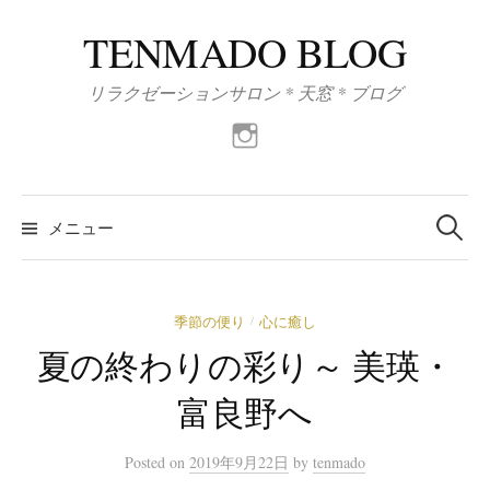
コ
TENMADO BLOG
ン
テ
リラクゼーションサロン * 天窓 * ブログ
ン
ツ
h
t
へ
t
ス
検
p
索
キ
メニュー
s
:
ッ
:
プ
/
/
季節の便り
心に癒し
/
w
夏の終わりの彩り～ 美瑛・
w
w
富良野へ
.
i
n
Posted
on
2019年9月22日
by
tenmado
s