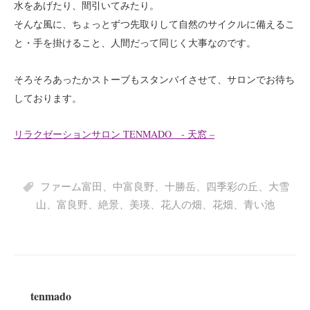
水をあげたり、間引いてみたり。
そんな風に、ちょっとずつ先取りして自然のサイクルに備えるこ
と・手を掛けること、人間だって同じく大事なのです。
そろそろあったかストーブもスタンバイさせて、サロンでお待ち
しております。
リラクゼーションサロン TENMADO - 天窓 –
ファーム富田
、
中富良野
、
十勝岳
、
四季彩の丘
、
大雪
山
、
富良野
、
絶景
、
美瑛
、
花人の畑
、
花畑
、
青い池
tenmado