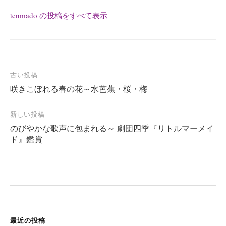
tenmado の投稿をすべて表示
古い投稿
咲きこぼれる春の花～水芭蕉・桜・梅
投
稿
新しい投稿
ナ
のびやかな歌声に包まれる～ 劇団四季『リトルマーメイ
ド』鑑賞
ビ
ゲ
ー
シ
ョ
ン
最近の投稿